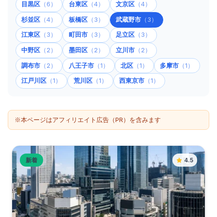
目黒区
（6）
台東区
（4）
文京区
（4）
杉並区
（4）
板橋区
（3）
武蔵野市
（3）
江東区
（3）
町田市
（3）
足立区
（3）
中野区
（2）
墨田区
（2）
立川市
（2）
調布市
（2）
八王子市
（1）
北区
（1）
多摩市
（1）
江戸川区
（1）
荒川区
（1）
西東京市
（1）
※本ページはアフィリエイト広告（PR）を含みます
新着
4.5