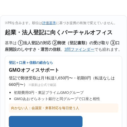
※PRを含みます。順位は
評価基準
に基づき提携の有無で変えていません。
起業・法人登記に向くバーチャルオフィス
基準は
①法人登記の対応 ②郵便（登記書類）の受け取り ③口
座開設のしやすさ・運営の信頼
。
3問ファインダー
でも絞れます。
登記＋口座＋信頼の総合なら
GMOオフィスサポート
登記で郵便受取は月1転送1,650円〜・初期0円（転送なしは
660円〜）
※最新は公式で確認
初期費用0円・東証プライムGMOグループ
GMOあおぞらネット銀行と同グループで口座と相性
向かない人：会議室・来客対応を毎日使う人
GMOオフィスサポートの詳細を見る