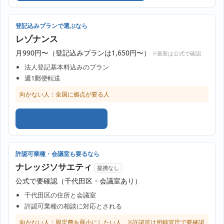
登記込みプランで選ぶなら
レゾナンス
月990円〜（登記込みプランは1,650円〜）
※最新は公式で確認
法人登記基本料込みのプラン
週1郵便転送
向かない人：全国に拠点が要る人
レゾナンスの詳細を見る
許認可業種・会議室も要るなら
ナレッジソサエティ
提携なし
公式で要確認（千代田区・会議室あり）
千代田区の住所と会議室
許認可業種の相談に対応とされる
向かない人：固定費を最小にしたい人。※許認可は所轄官庁で要確認