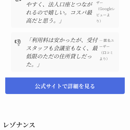
やすく、法人口座とつなが
ザー
（Googleレ
れるので嬉しい。コスパ最
ビューよ
高だと思う。」
り）
「利用料は安かったが、受付
👎
— 匿名ユ
スタッフも会議室もなく、最
ーザー
（口コミ
低限のただの住所貸しだっ
より）
た。」
公式サイトで詳細を見る
レゾナンス