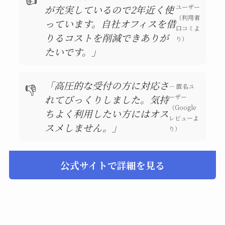
が充実しているので2年近く使
ユーザー
（利用者
っています。自社オフィスを借
口コミよ
りるコストを削減できありが
り）
たいです。」
「高圧的な受付の方に対応さ
👎
— 匿名ユ
れてびっくりしました。気持
ーザー
（Google
ちよく利用したい方にはオス
レビューよ
スメしません。」
り）
公式サイトで詳細を見る