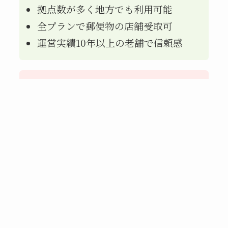
拠点数が多く地方でも利用可能
全プランで郵便物の店舗受取可
運営実績10年以上の老舗で信頼感
デメリット
入会金が高め
月額料金も他社より高い傾向
郵便転送の対応に遅れがあるとの声
も
「郵便物を無料で転送してく
👍
—
匿名ユ
れるので大きなメリットに感
ーザー
（利用者
じています。スタッフの対応
アンケー