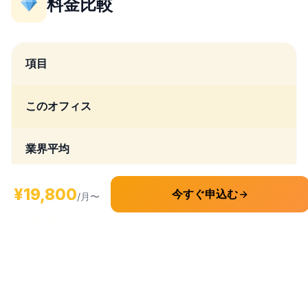
料金比較
項目
このオフィス
業界平均
月額料金
¥19,800
今すぐ申込む
/月〜
¥19,800
¥2,500
初期費用