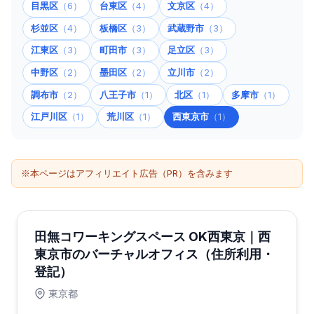
目黒区
（6）
台東区
（4）
文京区
（4）
杉並区
（4）
板橋区
（3）
武蔵野市
（3）
江東区
（3）
町田市
（3）
足立区
（3）
中野区
（2）
墨田区
（2）
立川市
（2）
調布市
（2）
八王子市
（1）
北区
（1）
多摩市
（1）
江戸川区
（1）
荒川区
（1）
西東京市
（1）
※本ページはアフィリエイト広告（PR）を含みます
田無コワーキングスペース OK西東京｜西
東京市のバーチャルオフィス（住所利用・
登記）
東京都