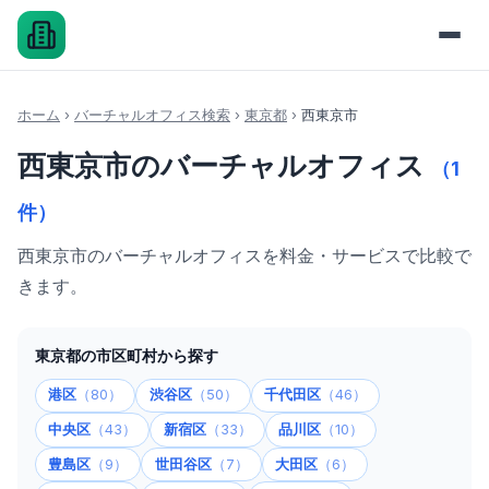
ホーム
›
バーチャルオフィス検索
›
東京都
›
西東京市
西東京市のバーチャルオフィス
（1
件）
西東京市のバーチャルオフィスを料金・サービスで比較で
きます。
東京都の市区町村から探す
港区
（80）
渋谷区
（50）
千代田区
（46）
中央区
（43）
新宿区
（33）
品川区
（10）
豊島区
（9）
世田谷区
（7）
大田区
（6）