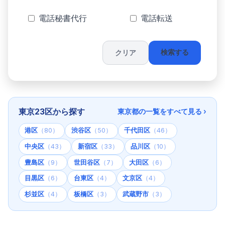
電話秘書代行
電話転送
クリア
検索する
東京23区から探す
東京都の一覧をすべて見る ›
港区
（80）
渋谷区
（50）
千代田区
（46）
中央区
（43）
新宿区
（33）
品川区
（10）
豊島区
（9）
世田谷区
（7）
大田区
（6）
目黒区
（6）
台東区
（4）
文京区
（4）
杉並区
（4）
板橋区
（3）
武蔵野市
（3）