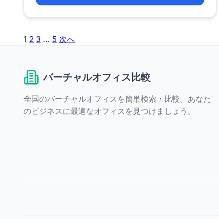
1
2
3
…
5
次へ
投
稿
バーチャルオフィス比較
の
ペ
全国のバーチャルオフィスを簡単検索・比較。あなた
のビジネスに最適なオフィスを見つけましょう。
ー
ジ
送
り