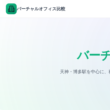
4
3
6
8
2
5
7
1
バーチャルオフィス比較
バー
天神・博多駅を中心に、福