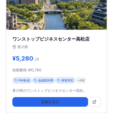
ワンストップビジネスセンター高松店
香川県
¥5,280
/月
初期費用: ¥10,780
FAX転送
会議室利用
来客対応
+4個
香川県のワンストップビジネスセンター高松...
詳細を見る