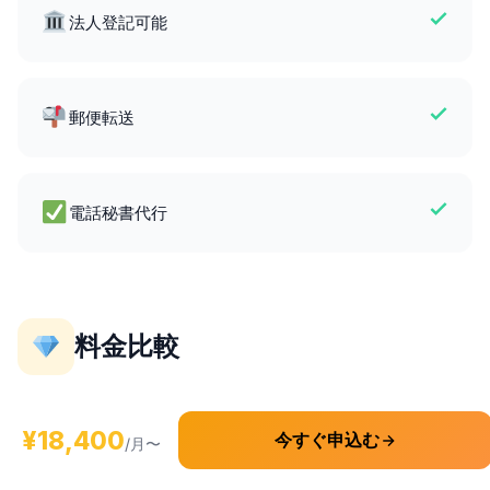
法人登記可能
郵便転送
電話秘書代行
料金比較
¥18,400
今すぐ申込む
項目
/月〜