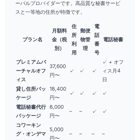
ーバルプロバイダーです。高品質な秘書サービ
スと一等地の住所が特徴です。
住
電
月額料
郵便
所
話
プラン名
金（税
物管
電話秘書
利
番
別）
理
用
号
プレミアムバ
✓ + オフ
37,600
ーチャルオフ
✓
✓
✓
ィス月4
円〜
ィス
日
貸し住所パッ
18,400
✓
✓
✓
✓
ケージ
円〜
電話秘書代行
8,000
–
–
✓
✓
パッケージ
円〜
コワーキン
5,000
グ・オンデマ
–
–
–
–
円〜