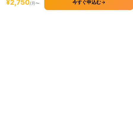
¥2,750
今すぐ申込む
電話転送
/月〜
料金比較
項目
このオフィス
業界平均
月額料金