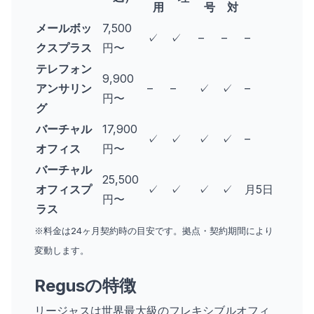
用
号
対
メールボッ
7,500
✓
✓
–
–
–
クスプラス
円〜
テレフォン
9,900
アンサリン
–
–
✓
✓
–
円〜
グ
バーチャル
17,900
✓
✓
✓
✓
–
オフィス
円〜
バーチャル
25,500
オフィスプ
✓
✓
✓
✓
月5日
円〜
ラス
※料金は24ヶ月契約時の目安です。拠点・契約期間により
変動します。
Regusの特徴
リージャスは世界最大級のフレキシブルオフィ