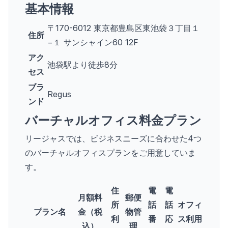
基本情報
〒170-6012 東京都豊島区東池袋３丁目１
住所
−１ サンシャイン60 12F
アク
池袋駅より徒歩8分
セス
ブラ
Regus
ンド
バーチャルオフィス料金プラン
リージャスでは、ビジネスニーズに合わせた4つ
のバーチャルオフィスプランをご用意していま
す。
住
電
電
月額料
郵便
所
話
話
オフィ
プラン名
金（税
物管
利
番
応
ス利用
込）
理