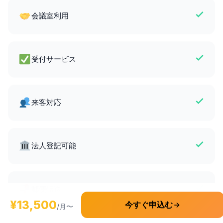
会議室利用
受付サービス
来客対応
法人登記可能
郵便転送
¥13,500
今すぐ申込む
/月〜