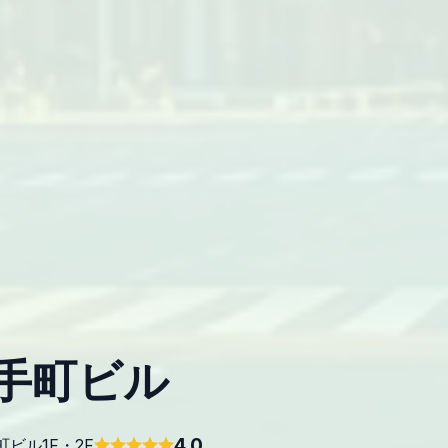
S大手町ビル
4.0
町ビル1F・2F