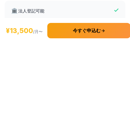
法人登記可能
¥13,500
今すぐ申込む
/月〜
郵便転送
電話秘書代行
料金比較
項目