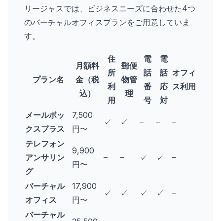
リージャスでは、ビジネスニーズに合わせた4つ
のバーチャルオフィスプランをご用意していま
す。
住
電
電
月額料
郵便
所
話
話
オフィ
プラン名
金（税
物管
利
番
応
ス利用
込）
理
用
号
対
メールボッ
7,500
✓
✓
–
–
–
クスプラス
円〜
テレフォン
9,900
アンサリン
–
–
✓
✓
–
円〜
グ
バーチャル
17,900
✓
✓
✓
✓
–
オフィス
円〜
バーチャル