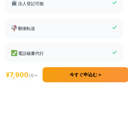
法人登記可能
郵便転送
電話秘書代行
¥7,900
今すぐ申込む
/月〜
料金比較
項目