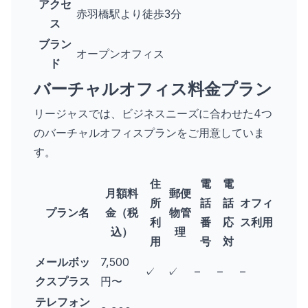
アクセ
赤羽橋駅より徒歩3分
ス
ブラン
オープンオフィス
ド
バーチャルオフィス料金プラン
リージャスでは、ビジネスニーズに合わせた4つ
のバーチャルオフィスプランをご用意していま
す。
住
電
電
月額料
郵便
所
話
話
オフィ
プラン名
金（税
物管
利
番
応
ス利用
込）
理
用
号
対
メールボッ
7,500
✓
✓
–
–
–
クスプラス
円〜
テレフォン