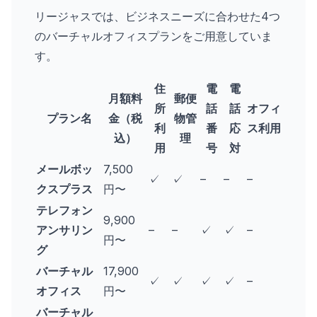
リージャスでは、ビジネスニーズに合わせた4つ
のバーチャルオフィスプランをご用意していま
す。
住
電
電
月額料
郵便
所
話
話
オフィ
プラン名
金（税
物管
利
番
応
ス利用
込）
理
用
号
対
メールボッ
7,500
✓
✓
–
–
–
クスプラス
円〜
テレフォン
9,900
アンサリン
–
–
✓
✓
–
円〜
グ
バーチャル
17,900
✓
✓
✓
✓
–
オフィス
円〜
バーチャル