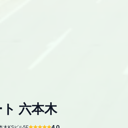
ト 六本木
4.0
六本木KSビル5F