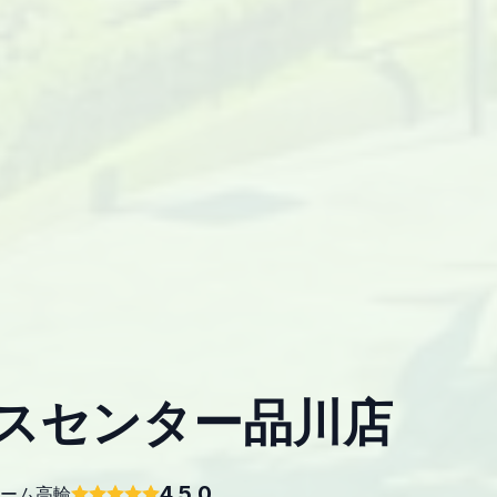
スセンター品川店
4.5.0
ホーム高輪