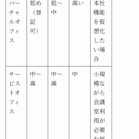
バー
低め
低〜
高い
本社
チャ
（登
中
機能
ルオ
記
を仮
フィ
可）
想化
ス
した
い場
合
サー
中〜
中〜
中
小規
ビス
高
高
模な
トオ
がら
フィ
会議
ス
室利
用が
必要
な場