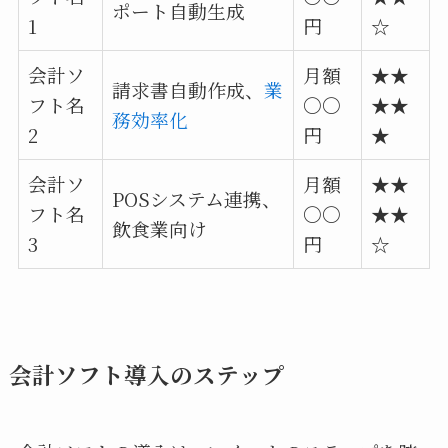
ポート自動生成
1
円
☆
会計ソ
月額
★★
請求書自動作成、
業
フト名
〇〇
★★
務効率化
2
円
★
会計ソ
月額
★★
POSシステム連携、
フト名
〇〇
★★
飲食業向け
3
円
☆
会計ソフト導入のステップ